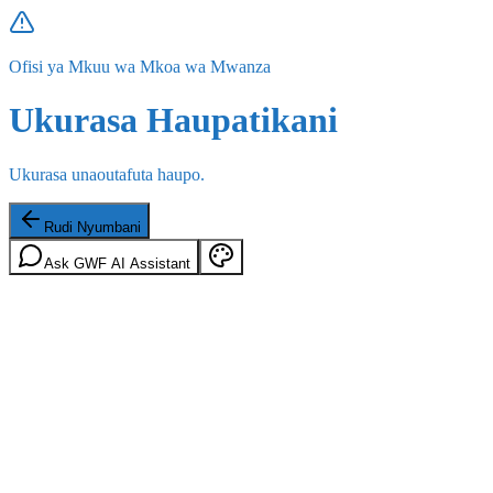
Ofisi ya Mkuu wa Mkoa wa Mwanza
Ukurasa Haupatikani
Ukurasa unaoutafuta haupo.
Rudi Nyumbani
Ask GWF AI Assistant