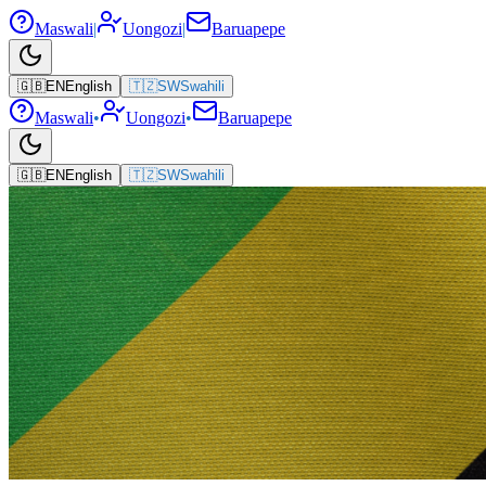
Maswali
|
Uongozi
|
Baruapepe
🇬🇧
EN
English
🇹🇿
SW
Swahili
Maswali
•
Uongozi
•
Baruapepe
🇬🇧
EN
English
🇹🇿
SW
Swahili