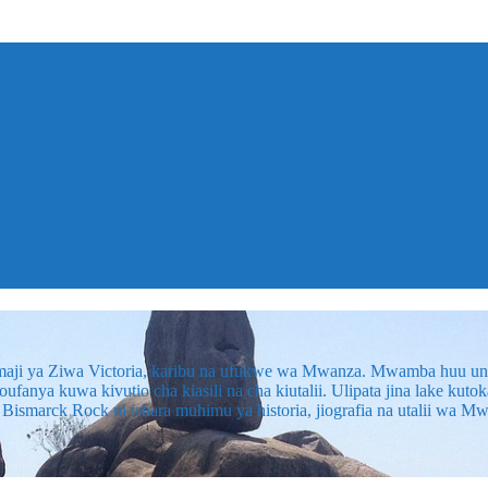
maji ya Ziwa Victoria, karibu na ufukwe wa Mwanza. Mwamba huu
anya kuwa kivutio cha kiasili na cha kiutalii. Ulipata jina lake ku
Bismarck Rock ni ishara muhimu ya historia, jiografia na utalii wa 