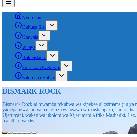
Nyumbani
Kuhusu Sisi
Utawala
Wilaya
Halmashauri
Fursa za Uwekezaji
Kituo cha Habari
BISMARK ROCK
Bismarck Rock ni mwamba mkubwa wa kipekee uliosimama juu ya 
yamepangwa juu ya mengine kwa usawa wa kushangaza, jambo linalouf
Ujerumani, wakati wa ukoloni wa Kijerumani Afrika Mashariki. Leo, 
mandhari ya ziwa.