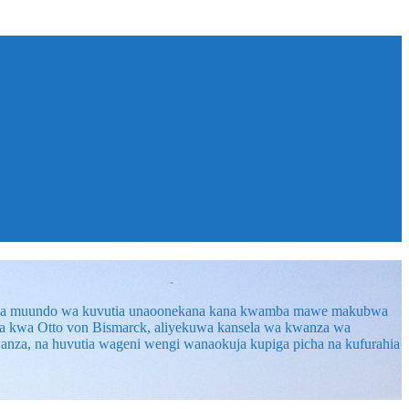
 una muundo wa kuvutia unaoonekana kana kwamba mawe makubwa
toka kwa Otto von Bismarck, aliyekuwa kansela wa kwanza wa
Mwanza, na huvutia wageni wengi wanaokuja kupiga picha na kufurahia